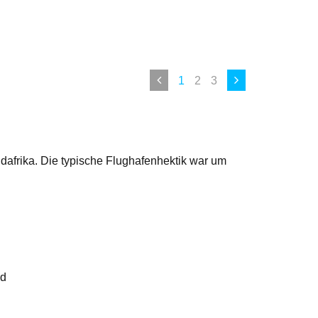
1
2
3
dafrika. Die typische Flughafenhektik war um
nd