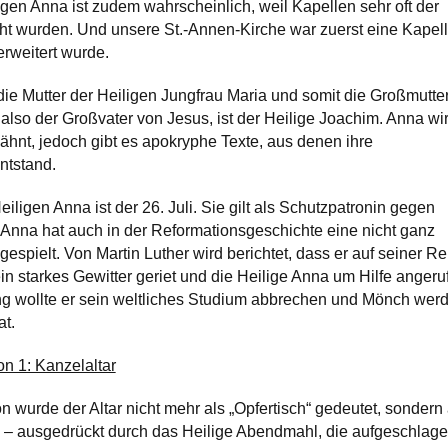
igen Anna ist zudem wahrscheinlich, weil Kapellen sehr oft der
t wurden. Und unsere St.-Annen-Kirche war zuerst eine Kapell
erweitert wurde.
 die Mutter der Heiligen Jungfrau Maria und somit die Großmutte
 also der Großvater von Jesus, ist der Heilige Joachim. Anna wi
wähnt, jedoch gibt es apokryphe Texte, aus denen ihre
ntstand.
ligen Anna ist der 26. Juli. Sie gilt als Schutzpatronin gegen
e Anna hat auch in der Reformationsgeschichte eine nicht ganz
spielt. Von Martin Luther wird berichtet, dass er auf seiner Re
in starkes Gewitter geriet und die Heilige Anna um Hilfe angeru
ng wollte er sein weltliches Studium abbrechen und Mönch wer
at.
on 1: Kanzelaltar
 wurde der Altar nicht mehr als „Opfertisch“ gedeutet, sondern 
u – ausgedrückt durch das Heilige Abendmahl, die aufgeschlag