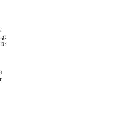
.
igt
für
i
r