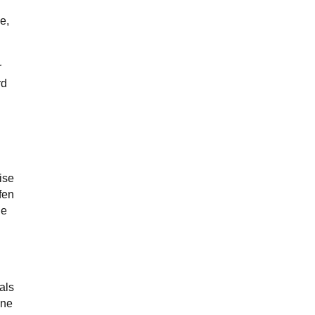
e,
r
rd
ise
fen
de
als
ene