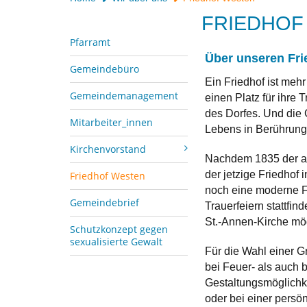
FRIEDHOF
Pfarramt
Über unseren Fri
Gemeindebüro
Ein Friedhof ist meh
Gemeindemanagement
einen Platz für ihre 
des Dorfes. Und die G
Mitarbeiter_innen
Lebens in Berührung 
Kirchenvorstand
Nachdem 1835 der al
der jetzige Friedhof
Friedhof Westen
noch eine moderne Fri
Gemeindebrief
Trauerfeiern stattfin
St.-Annen-Kirche mög
Schutzkonzept gegen
sexualisierte Gewalt
Für die Wahl einer G
bei Feuer- als auch 
Gestaltungsmöglichke
oder bei einer persö