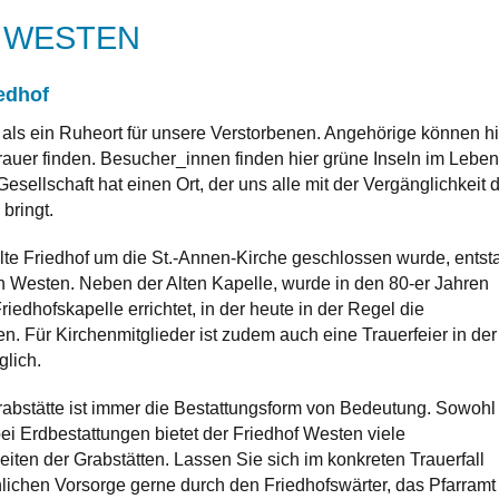
 WESTEN
edhof
r als ein Ruheort für unsere Verstorbenen. Angehörige können hi
Trauer finden. Besucher_innen finden hier grüne Inseln im Leben
esellschaft hat einen Ort, der uns alle mit der Vergänglichkeit 
bringt.
te Friedhof um die St.-Annen-Kirche geschlossen wurde, entst
 in Westen. Neben der Alten Kapelle, wurde in den 80-er Jahren
edhofskapelle errichtet, in der heute in der Regel die
den. Für Kirchenmitglieder ist zudem auch eine Trauerfeier in der
lich.
rabstätte ist immer die Bestattungsform von Bedeutung. Sowohl
bei Erdbestattungen bietet der Friedhof Westen viele
iten der Grabstätten. Lassen Sie sich im konkreten Trauerfall
nlichen Vorsorge gerne durch den Friedhofswärter, das Pfarramt