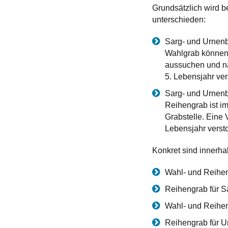
Grundsätzlich wird b
unterschieden:
Sarg- und Urnenb
Wahlgrab können S
aussuchen und na
5. Lebensjahr ver
Sarg- und Urnenb
Reihengrab ist im
Grabstelle. Eine V
Lebensjahr versto
Konkret sind innerha
Wahl- und Reihen
Reihengrab für S
Wahl- und Reihen
Reihengrab für U